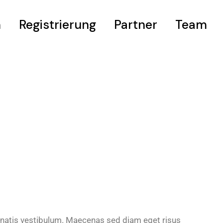
m
Registrierung
Partner
Team
eis
natis vestibulum. Maecenas sed diam eget risus