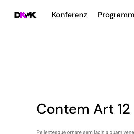
Konferenz
Program
Welcome
Zeitplan
Vision
Hot Topics
Venue
Submissions
Hanno-Peter-Pr
Contem Art 12
Pellentesque ornare sem lacinia quam vene